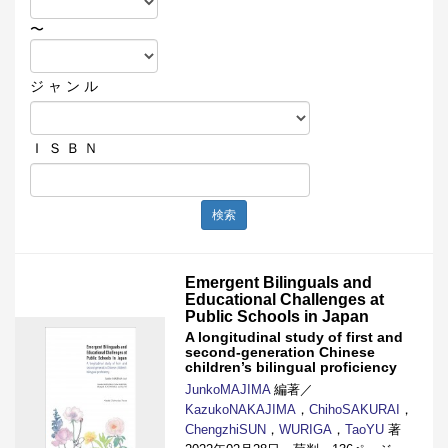
〜
ジ ャ ン ル
Ｉ Ｓ Ｂ Ｎ
検索
Emergent Bilinguals and
Educational Challenges at
Public Schools in Japan
A longitudinal study of first and
second-generation Chinese
children’s bilingual proficiency
JunkoMAJIMA
編著／
KazukoNAKAJIMA
，
ChihoSAKURAI
，
ChengzhiSUN
，
WURIGA
，
TaoYU
著