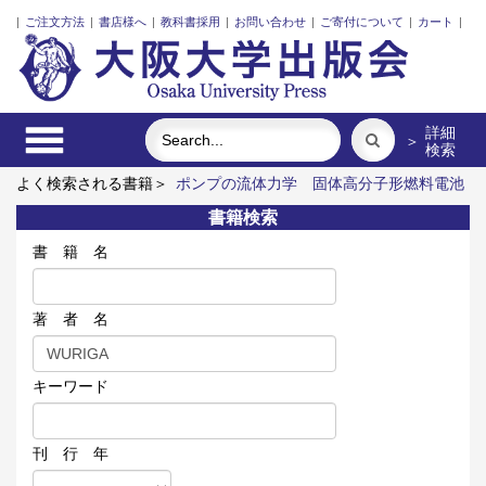
|
ご注文方法
|
書店様へ
|
教科書採用
|
お問い合わせ
|
ご寄付について
|
カート
|
詳細
＞
検索
よく検索される書籍＞
ポンプの流体力学
固体高分子形燃料電池
要素材料・水素貯蔵材料の知的設計
三人の藤野先生、その生涯
書籍検索
と交流
街に拓く大学
脳の神秘を探る
ロシア語
書 籍 名
著 者 名
キーワード
刊 行 年