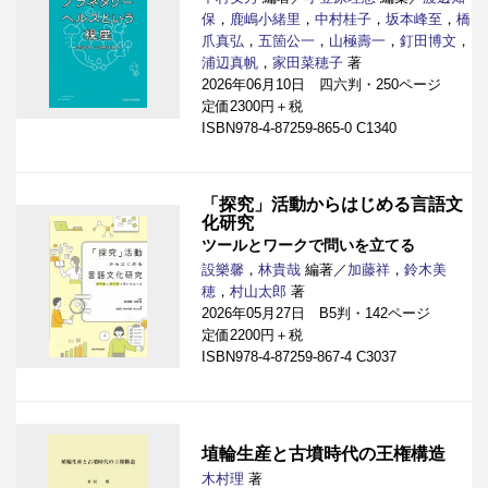
保
，
鹿嶋小緒里
，
中村桂子
，
坂本峰至
，
橋
爪真弘
，
五箇公一
，
山極壽一
，
釘田博文
，
浦辺真帆
，
家田菜穂子
著
2026年06月10日 四六判・250ページ
定価2300円＋税
ISBN978-4-87259-865-0 C1340
「探究」活動からはじめる言語文
化研究
ツールとワークで問いを立てる
設樂馨
，
林貴哉
編著／
加藤祥
，
鈴木美
穂
，
村山太郎
著
2026年05月27日 B5判・142ページ
定価2200円＋税
ISBN978-4-87259-867-4 C3037
埴輪生産と古墳時代の王権構造
木村理
著