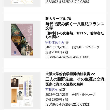
ISBN978-4-87259-817-9 C3087
阪大リーブル 78
時代で読み解く一八世紀フランス
文学
旧体制下の読書熱、サロン、哲学者た
ちの闘い
宇野木めぐみ
著
2025年03月31日 四六判・322ページ
定価2600円＋税
ISBN978-4-87259-648-9 C1398
大阪大学総合学術博物館叢書 22
三人の藤野先生、その生涯と交流
医家に流れる適塾の精神
西川哲矢
編著
2025年03月23日 A4判・94ページ
定価2700円＋税
ISBN978-4-87259-821-6 C1321