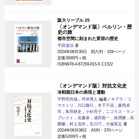
阪大リーブル 25
〔オンデマンド版〕ベルリン・歴
史の旅
都市空間に刻まれた変容の歴史
平田達治
著
2024年08月30日 四六判・328ページ
定価3600円＋税
ISBN978-4-87259-815-5 C1322
〔オンデマンド版〕対抗文化史
冷戦期日本の表現と運動
宇野田尚哉
，
坪井秀人
編著／
キアラ・コ
マストリ
，
川口隆行
，
木下千花
，
森岡卓
司
，
鳥羽耕史
，
小杉亮子
，
ニコラス・ラン
ブレクト
，
佐藤泉
，
成田龍一
，
徐潤雅
，
高
榮蘭
，
村上克尚
，
石川巧
，
大塚英志
著
2024年08月08日 A5判・370ページ
定価5200円＋税