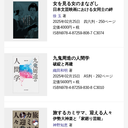
女を見る女のまなざし
日本文芸映画における女同士の絆
徐 玉
著
2025年02月25日 四六判・250ページ
定価4000円＋税
ISBN978-4-87259-808-7 C3074
九鬼周造の人間学
破綻と再建
織田和明
著
2025年02月15日 A5判・292ページ
定価5600円＋税
ISBN978-4-87259-830-8 C3010
旅するカミサマ、迎える人々
伊勢大神楽と「家廻り芸能」
神野知恵
著