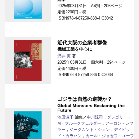
2025年03月31日 A4判・206ページ
定価2200円＋税
ISBN978-4-87259-838-4 C3042
近代大阪の企業者群像
機械工業を中心に
沢井 実
著
2025年03月31日 四六判・294ページ
定価4400円＋税
ISBN978-4-87259-836-0 C3034
ゴジラは自然の逆襲か？
Global Monsters Beckoning the
Future
池田淑子
編集／
中川涼司
，
グレゴリー・
M・フルークフェルダー
，
アーロン・レフ
ラー
，
ジークムント・シェン
，
デイビッ
ド・カラハン
，
カール・ジョセフ・ユーフ