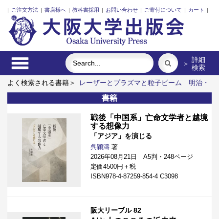
|
ご注文方法
|
書店様へ
|
教科書採用
|
お問い合わせ
|
ご寄付について
|
カート
|
詳細
＞
検索
よく検索される書籍＞
レーザーとプラズマと粒子ビーム
明治・
大正・昭和の細菌学者たち
固体高分子形燃料電池要素材料・水
書籍
素貯蔵材料の知的設計
食べる
脳の神秘を探る
街に拓く大学
戦後「中国系」亡命文学者と越境
する想像力
「アジア」を演じる
呉穎濤
著
2026年08月21日 A5判・248ページ
定価4500円＋税
ISBN978-4-87259-854-4 C3098
阪大リーブル 82