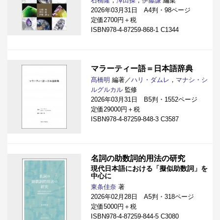
石橋隆
，
澤田操
，
伊藤謙
編集
2026年03月31日 A4判・98ページ
定価2700円＋税
ISBN978-4-87259-868-1 C1344
マラーティー語＝日本語辞典
髙橋明
編著／
ハリ・ダムレ
，
マナシ・シ
ルグルカル
監修
2026年03月31日 B5判・1552ページ
定価29000円＋税
ISBN978-4-87259-848-3 C3587
名詞の助数詞的用法の研究
現代日本語における「擬似助数詞」を
中心に
東条佳奈
著
2026年02月28日 A5判・318ページ
定価5000円＋税
ISBN978-4-87259-844-5 C3080