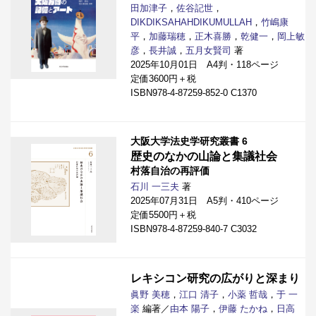
田加津子
，
佐谷記世
，
DIKDIKSAHAHDIKUMULLAH
，
竹嶋康
平
，
加藤瑞穂
，
正木喜勝
，
乾健一
，
岡上敏
彦
，
長井誠
，
五月女賢司
著
2025年10月01日 A4判・118ページ
定価3600円＋税
ISBN978-4-87259-852-0 C1370
大阪大学法史学研究叢書 6
歴史のなかの山論と集議社会
村落自治の再評価
石川 一三夫
著
2025年07月31日 A5判・410ページ
定価5500円＋税
ISBN978-4-87259-840-7 C3032
レキシコン研究の広がりと深まり
眞野 美穂
，
江口 清子
，
小薬 哲哉
，
于 一
楽
編著／
由本 陽子
，
伊藤 たかね
，
日高