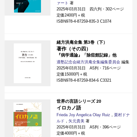
ァート
著
2025年03月31日 四六判・302ページ
定価2400円＋税
ISBN978-4-87259-835-3 C1074
緒方洪庵全集 第3巻（下）
著作（その四）
『病学通論』「除痘館記録」他
適塾記念会緒方洪庵全集編集委員会
編集
2025年03月31日 A5判・716ページ
定価15000円＋税
ISBN978-4-87259-834-6 C3321
世界の言語シリーズ 20
イロカノ語
Frieda Joy Angelica Olay Ruiz
，
栗村ドナ
ルド
，
矢元貴美
著
2025年03月31日 A5判・396ページ
定価4000円＋税