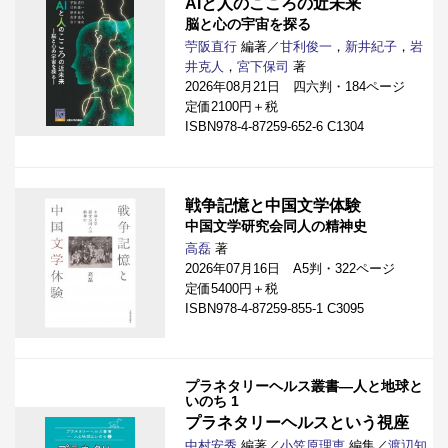
AIと人のこころの近未来
脳と心の宇宙を探る
苧阪直行
編著／
甘利俊一
，
新井紀子
，
岩
井克人
，
宮下保司
著
2026年08月21日 四六判・184ページ
定価2100円＋税
ISBN978-4-87259-652-6 C1304
戦争記憶と中国文学体験
中国文学研究会同人の精神史
高磊
著
2026年07月16日 A5判・322ページ
定価5400円＋税
ISBN978-4-87259-855-1 C3095
プラネタリーヘルス叢書―人と地球と
いのち 1
プラネタリーヘルスという視座
中村安秀
編著／
小笠原理恵
編集／
渡辺知