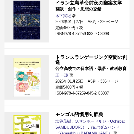
イラン立憲革命前夜の翻案文学
翻訳・創作・思想の交錯
木下実紀
著
2026年01月27日 A5判・220ページ
定価4500円＋税
ISBN978-4-87259-833-9 C3098
トランスランゲージング空間の創
造
公立高校での日本語・母語・教科教育
王 一瓊
著
2026年01月25日 A5判・336ページ
定価5400円＋税
ISBN978-4-87259-845-2 C3037
モンゴル語慣用句辞典
塩谷茂樹
，
O.サンボードルジ（Ochirbat
SAMBUUDORJ）
，
Ya.バダムハンド
（Yamaakhuu BADAMKHAND）
著