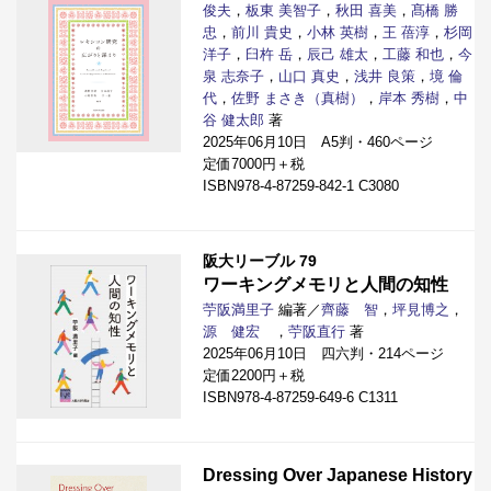
俊夫
，
板東 美智子
，
秋田 喜美
，
髙橋 勝
忠
，
前川 貴史
，
小林 英樹
，
王 蓓淳
，
杉岡
洋子
，
臼杵 岳
，
辰己 雄太
，
工藤 和也
，
今
泉 志奈子
，
山口 真史
，
浅井 良策
，
境 倫
代
，
佐野 まさき（真樹）
，
岸本 秀樹
，
中
谷 健太郎
著
2025年06月10日 A5判・460ページ
定価7000円＋税
ISBN978-4-87259-842-1 C3080
阪大リーブル 79
ワーキングメモリと人間の知性
苧阪満里子
編著／
齊藤 智
，
坪見博之
，
源 健宏
，
苧阪直行
著
2025年06月10日 四六判・214ページ
定価2200円＋税
ISBN978-4-87259-649-6 C1311
Dressing Over Japanese History