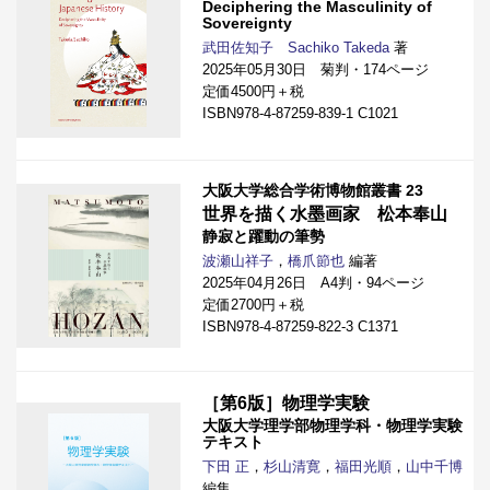
Deciphering the Masculinity of
Sovereignty
武田佐知子 Sachiko Takeda
著
2025年05月30日 菊判・174ページ
定価4500円＋税
ISBN978-4-87259-839-1 C1021
大阪大学総合学術博物館叢書 23
世界を描く水墨画家 松本奉山
静寂と躍動の筆勢
波瀬山祥子
，
橋爪節也
編著
2025年04月26日 A4判・94ページ
定価2700円＋税
ISBN978-4-87259-822-3 C1371
［第6版］物理学実験
大阪大学理学部物理学科・物理学実験
テキスト
下田 正
，
杉山清寛
，
福田光順
，
山中千博
編集