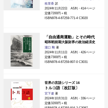
枝里香
訳
2024年11月22日 A5判・414ページ
定価7200円＋税
ISBN978-4-87259-771-4 C3020
「自由通商運動」とその時代
昭和戦前期大阪財界の政治経済史
瀧口 剛
著
2024年11月11日 A5判・426ページ
定価7300円＋税
ISBN978-4-87259-807-0 C3031
世界の言語シリーズ 16
トルコ語〔改訂版〕
宮下遼
著
2024年10月31日 A5判・336ページ
定価3200円＋税
ISBN978-4-87259-816-2 C3087