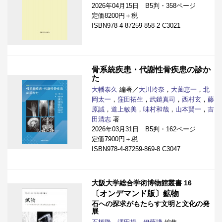
2026年04月15日 B5判・358ページ
定価8200円＋税
ISBN978-4-87259-858-2 C3021
骨系統疾患・代謝性骨疾患の診か
た
大幡泰久
編著／
大川玲奈
，
大薗恵一
，
北
岡太一
，
窪田拓生
，
武鑓真司
，
西村玄
，
藤
原誠
，
道上敏美
，
味村和哉
，
山本賢一
，
吉
田清志
著
2026年03月31日 B5判・162ページ
定価7900円＋税
ISBN978-4-87259-869-8 C3047
大阪大学総合学術博物館叢書 16
〔オンデマンド版〕鉱物
石への探求がもたらす文明と文化の発
展