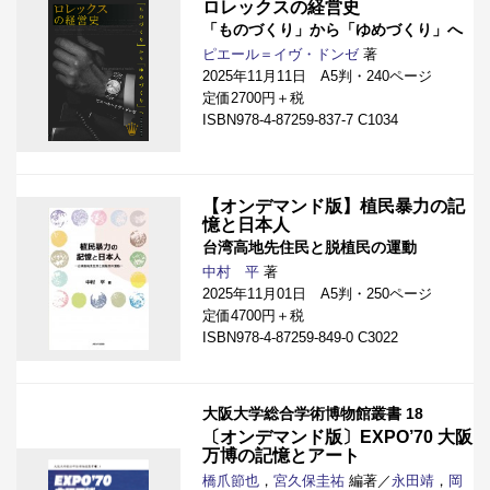
ロレックスの経営史
「ものづくり」から「ゆめづくり」へ
ピエール＝イヴ・ドンゼ
著
2025年11月11日 A5判・240ページ
定価2700円＋税
ISBN978-4-87259-837-7 C1034
【オンデマンド版】植民暴力の記
憶と日本人
台湾高地先住民と脱植民の運動
中村 平
著
2025年11月01日 A5判・250ページ
定価4700円＋税
ISBN978-4-87259-849-0 C3022
大阪大学総合学術博物館叢書 18
〔オンデマンド版〕EXPO’70 大阪
万博の記憶とアート
橋爪節也
，
宮久保圭祐
編著／
永田靖
，
岡