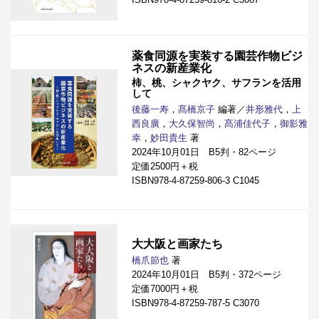
薬食同源を実装する園芸作物ビジ
ネスの新産業化
柿、桃、シャクヤク、サフランを活用
して
後藤一寿
，
髙橋京子
編著／
井形雅代
，
上
西良廣
，
大久保智尚
，
髙浦佳代子
，
御影雅
幸
，
妙田貴生
著
2024年10月01日 B5判・82ページ
定価2500円＋税
ISBN978-4-87259-806-3 C1045
大大阪と画家たち
橋爪節也
著
2024年10月01日 B5判・372ページ
定価7000円＋税
ISBN978-4-87259-787-5 C3070