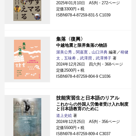
2025年01月10日 A5判・272ページ
定価3300円＋税
ISBN978-4-87259-831-5 C1039
集落〈復興〉
中越地震と限界集落の物語
渥美公秀
，
関嘉寛
，
山口洋典
編著／
栫健
太
，
五味希
，
武澤潤
，
武澤博子
著
2024年12月26日 四六判・368ページ
定価2500円＋税
ISBN978-4-87259-804-9 C1036
技能実習生と日本語のリアル
これからの外国人労働者受け入れ制度
と日本語教育のために
道上史絵
著
2024年12月25日 A5判・356ページ
定価5500円＋税
ISBN978-4-87259-809-4 C3037