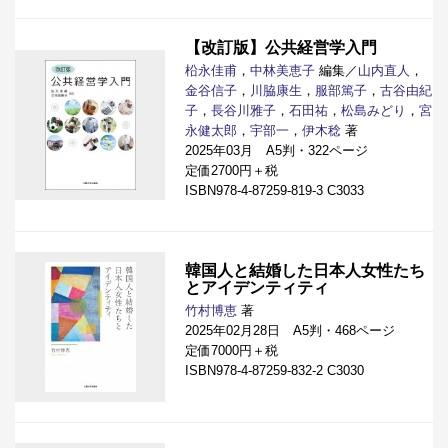
【改訂版】公共経営学入門
柗永佳甫
，
中林美恵子
編集／
山内直人
，
金谷信子
，
川脇康生
，
服部篤子
，
古谷由紀
子
，
長谷川雅子
，
石田祐
，
松島みどり
，
宮
永健太郎
，
宇部一
，
伊木稔
著
2025年03月 A5判・322ページ
定価2700円＋税
ISBN978-4-87259-819-3 C3033
韓国人と結婚した日本人女性たち
とアイデンティティ
竹村博恵
著
2025年02月28日 A5判・468ページ
定価7000円＋税
ISBN978-4-87259-832-2 C3030