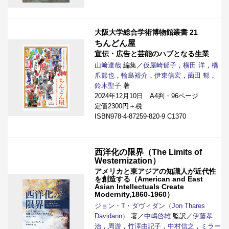
大阪大学総合学術博物館叢書 21
ちんどん屋
宣伝・広告と芸能のハブとなる生業
山﨑達哉
編集／
仮屋崎郁子
，
横田 洋
，
橋
爪節也
，
輪島裕介
，
伊東信宏
，
薗田 郁
，
鈴木聖子
著
2024年12月10日 A4判・96ページ
定価2300円＋税
ISBN978-4-87259-820-9 C1370
西洋化の限界（The Limits of
Westernization）
アメリカと東アジアの知識人が近代性
を創造する（American and East
Asian Intellectuals Create
Modernity,1860-1960）
ジョン・T・ダヴィダン（Jon Thares
Davidann）
著／
中嶋啓雄
監訳／
伊藤孝
治
，
周游
，
竹澤由記子
，
中村信之
，
ミラー