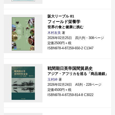
阪大リーブル 81
フィールド栄養学
世界の食と健康に挑む
木村友美
著
2026年02月25日 四六判・308ページ
定価2500円＋税
ISBN978-4-87259-650-2 C1347
戦間期日英帝国間貿易史
アジア・アフリカを巡る「商品連鎖」
玉村紳
著
2026年02月24日 A5判・228ページ
定価4500円＋税
ISBN978-4-87259-814-8 C3022