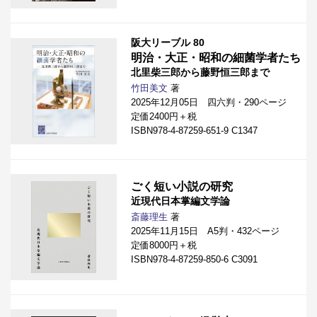
阪大リーブル 80
明治・大正・昭和の細菌学者たち
北里柴三郎から藤野恒三郎まで
竹田美文
著
2025年12月05日 四六判・290ページ
定価2400円＋税
ISBN978-4-87259-651-9 C1347
ごく短い小説の研究
近現代日本掌編文学論
斎藤理生
著
2025年11月15日 A5判・432ページ
定価8000円＋税
ISBN978-4-87259-850-6 C3091