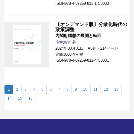
ISBN978-4-87259-813-1 C3000
〔オンデマンド版〕分散化時代の
政策調整
内閣府構想の展開と転回
小林悠太
著
2024年08月01日 A5判・214ページ
定価3800円＋税
ISBN978-4-87259-812-4 C3031
1
2
3
4
5
6
7
8
9
10
11
12
13
14
15
16