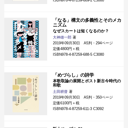
ISBN978-4-87259-689-2 C3080
「なる」構文の多義性とそのメカ
ニズム
なぜスカートは短くなるのか？
大神雄一郎
著
2019年09月30日 A5判・294ページ
定価4800円＋税
ISBN978-4-87259-688-5 C3080
「めづらし」の詩学
本歌取論の展開とポスト新古今時代の
和歌
土田耕督
著
2019年09月30日 A5判・350ページ
定価6100円＋税
ISBN978-4-87259-611-3 C3092