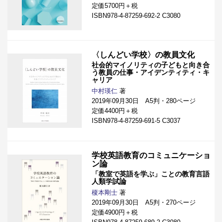
定価5700円＋税
ISBN978-4-87259-692-2 C3080
〈しんどい学校〉の教員文化
社会的マイノリティの子どもと向き合
う教員の仕事・アイデンティティ・キ
ャリア
中村瑛仁
著
2019年09月30日 A5判・280ページ
定価4400円＋税
ISBN978-4-87259-691-5 C3037
学校英語教育のコミュニケーショ
ン論
「教室で英語を学ぶ」ことの教育言語
人類学試論
榎本剛士
著
2019年09月30日 A5判・270ページ
定価4900円＋税