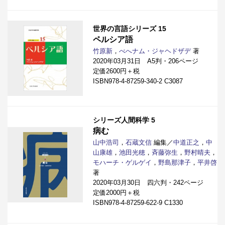
世界の言語シリーズ 15
ペルシア語
竹原新
，
べへナム・ジャヘドザデ
著
2020年03月31日 A5判・206ページ
定価2600円＋税
ISBN978-4-87259-340-2 C3087
シリーズ人間科学 5
病む
山中浩司
，
石蔵文信
編集／
中道正之
，
中
山康雄
，
池田光穂
，
斉藤弥生
，
野村晴夫
，
モハーチ・ゲルゲイ
，
野島那津子
，
平井啓
著
2020年03月30日 四六判・242ページ
定価2000円＋税
ISBN978-4-87259-622-9 C1330