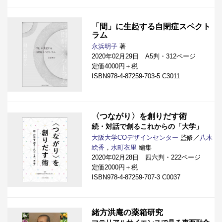
「間」に生起する自閉症スペクト
ラム
永浜明子
著
2020年02月29日 A5判・312ページ
定価4000円＋税
ISBN978-4-87259-703-5 C3011
〈つながり〉を創りだす術
続・対話で創るこれからの「大学」
大阪大学COデザインセンター
監修／
八木
絵香
，
水町衣里
編集
2020年02月28日 四六判・222ページ
定価2000円＋税
ISBN978-4-87259-707-3 C0037
緒方洪庵の薬箱研究