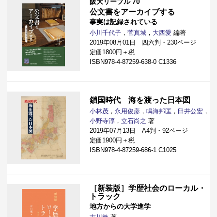
阪大リーブル 70
公文書をアーカイブする
事実は記録されている
小川千代子
，
菅真城
，
大西愛
編著
2019年08月01日 四六判・230ページ
定価1800円＋税
ISBN978-4-87259-638-0 C1336
鎖国時代 海を渡った日本図
小林茂
，
永用俊彦
，
鳴海邦匡
，
臼井公宏
，
小野寺淳
，
立石尚之
著
2019年07月13日 A4判・92ページ
定価1900円＋税
ISBN978-4-87259-686-1 C1025
［新装版］学歴社会のローカル・
トラック
地方からの大学進学