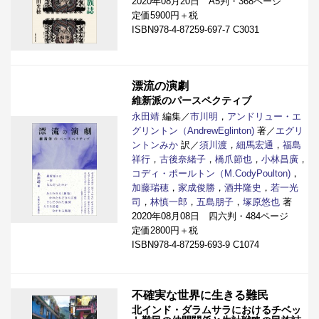
2020年08月20日 A5判・368ページ
定価5900円＋税
ISBN978-4-87259-697-7 C3031
漂流の演劇
維新派のパースペクティブ
永田靖
編集／
市川明
，
アンドリュー・エ
グリントン（AndrewEglinton)
著／
エグリ
ントンみか
訳／
須川渡
，
細馬宏通
，
福島
祥行
，
古後奈緒子
，
橋爪節也
，
小林昌廣
，
コディ・ポールトン（M.CodyPoulton)
，
加藤瑞穂
，
家成俊勝
，
酒井隆史
，
若一光
司
，
林慎一郎
，
五島朋子
，
塚原悠也
著
2020年08月08日 四六判・484ページ
定価2800円＋税
ISBN978-4-87259-693-9 C1074
不確実な世界に生きる難民
北インド・ダラムサラにおけるチベッ