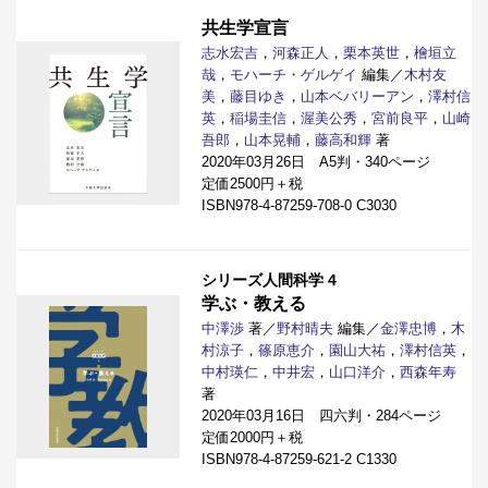
共生学宣言
志水宏吉
，
河森正人
，
栗本英世
，
檜垣立
哉
，
モハーチ・ゲルゲイ
編集／
木村友
美
，
藤目ゆき
，
山本ベバリーアン
，
澤村信
英
，
稲場圭信
，
渥美公秀
，
宮前良平
，
山崎
吾郎
，
山本晃輔
，
藤高和輝
著
2020年03月26日 A5判・340ページ
定価2500円＋税
ISBN978-4-87259-708-0 C3030
シリーズ人間科学 4
学ぶ・教える
中澤渉
著／
野村晴夫
編集／
金澤忠博
，
木
村涼子
，
篠原恵介
，
園山大祐
，
澤村信英
，
中村瑛仁
，
中井宏
，
山口洋介
，
西森年寿
著
2020年03月16日 四六判・284ページ
定価2000円＋税
ISBN978-4-87259-621-2 C1330