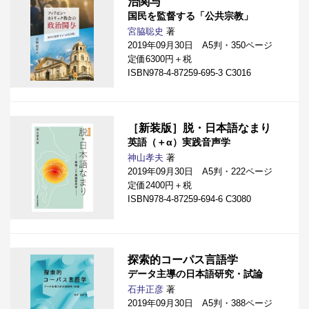
治関与
国民を監督する「公共宗教」
宮脇聡史
著
2019年09月30日 A5判・350ページ
定価6300円＋税
ISBN978-4-87259-695-3 C3016
［新装版］脱・日本語なまり
英語（＋α）実践音声学
神山孝夫
著
2019年09月30日 A5判・222ページ
定価2400円＋税
ISBN978-4-87259-694-6 C3080
探索的コーパス言語学
データ主導の日本語研究・試論
石井正彦
著
2019年09月30日 A5判・388ページ