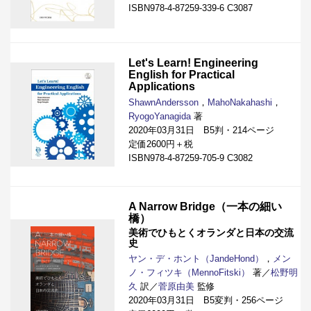
ISBN978-4-87259-339-6 C3087
Let's Learn! Engineering
English for Practical
Applications
ShawnAndersson
，
MahoNakahashi
，
RyogoYanagida
著
2020年03月31日 B5判・214ページ
定価2600円＋税
ISBN978-4-87259-705-9 C3082
A Narrow Bridge（一本の細い
橋）
美術でひもとくオランダと日本の交流
史
ヤン・デ・ホント（JandeHond）
，
メン
ノ・フィツキ（MennoFitski）
著／
松野明
久
訳／
菅原由美
監修
2020年03月31日 B5変判・256ページ