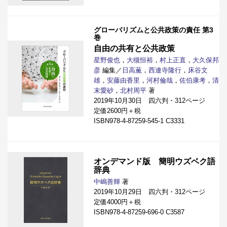
グローバリズムと公共政策の責任 第3
巻
自由の共有と公共政策
星野俊也
，
大槻恒裕
，
村上正直
，
大久保邦
彦
編集／
日高薫
，
西連寺隆行
，
床谷文
雄
，
安藤由香里
，
河村倫哉
，
佐伯康考
，
清
末愛砂
，
北村周平
著
2019年10月30日 四六判・312ページ
定価2600円＋税
ISBN978-4-87259-545-1 C3331
オンデマンド版 簡明ウズベク語
辞典
中嶋善輝
著
2019年10月29日 四六判・312ページ
定価4000円＋税
ISBN978-4-87259-696-0 C3587