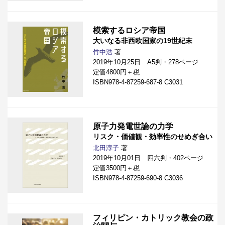
模索するロシア帝国
大いなる非西欧国家の19世紀末
竹中浩
著
2019年10月25日 A5判・278ページ
定価4800円＋税
ISBN978-4-87259-687-8 C3031
原子力発電世論の力学
リスク・価値観・効率性のせめぎ合い
北田淳子
著
2019年10月01日 四六判・402ページ
定価3500円＋税
ISBN978-4-87259-690-8 C3036
フィリピン・カトリック教会の政