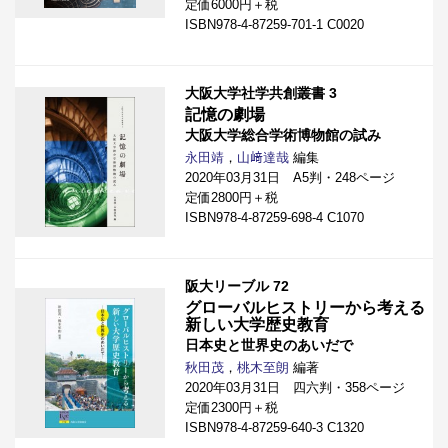
定価6000円＋税
ISBN978-4-87259-701-1 C0020
大阪大学社学共創叢書 3
記憶の劇場
大阪大学総合学術博物館の試み
永田靖
，
山﨑達哉
編集
2020年03月31日 A5判・248ページ
定価2800円＋税
ISBN978-4-87259-698-4 C1070
阪大リーブル 72
グローバルヒストリーから考える
新しい大学歴史教育
日本史と世界史のあいだで
秋田茂
，
桃木至朗
編著
2020年03月31日 四六判・358ページ
定価2300円＋税
ISBN978-4-87259-640-3 C1320