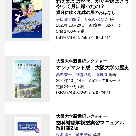
ねえねえはかせ、かぐや姫はどう
やって月に帰ったの？
満月に吹く地球の風のおはなし
寺田健太郎
著／
いぬいまやこ
絵
2020年10月29日 A4変判・32ページ
定価1700円＋税
ISBN978-4-87259-721-9 C8744
大阪大学新世紀レクチャー
オンデマンド版 大阪大学の歴史
高杉栄一
，
阿部武司
，
菅真城
編著
2020年10月14日 A5判・218ページ
定価2400円＋税
ISBN978-4-87259-724-0 C3021
大阪大学新世紀レクチャー
歯科補綴学模型実習マニュアル
改訂第2版
矢谷博文
，
前田芳信
編著