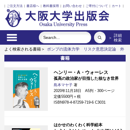
|
ご注文方法
|
書店様へ
|
教科書採用
|
お問い合わせ
|
ご寄付について
|
カート
|
詳細
＞
検索
よく検索される書籍＞
ポンプの流体力学
リスク意思決定論
外
国人介護士と働くための異文化理解
食べる
市場化のなかの北
書籍
欧諸国と日本の介護
明治・大正・昭和の細菌学者たち
ヘンリー・A・ウォーレス
孤高の政治家が目指した核なき世界
島本マヤ子
著
2020年11月18日 A5判・300ページ
定価5500円＋税
ISBN978-4-87259-719-6 C3031
はかせのわくわく科学絵本