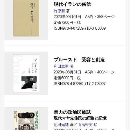
現代イランの俗信
竹原新
著
2020年09月01日 A5判・358ページ
定価7200円＋税
ISBN978-4-87259-710-3 C3039
プルースト 受容と創造
和田章男
著
2020年08月31日 A5判・400ページ
定価6000円＋税
ISBN978-4-87259-717-2 C3097
暴力の政治民族誌
現代マヤ先住民の経験と記憶
池田光穂
著／
山福朱実
絵