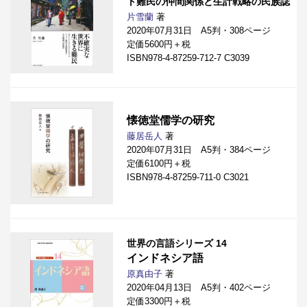
ト難民の仲間関係と生計戦略の民族誌
片雪蘭
著
2020年07月31日 A5判・308ページ
定価5600円＋税
ISBN978-4-87259-712-7 C3039
懐徳堂儒学の研究
藤居岳人
著
2020年07月31日 A5判・384ページ
定価6100円＋税
ISBN978-4-87259-711-0 C3021
世界の言語シリーズ 14
インドネシア語
原真由子
著
2020年04月13日 A5判・402ページ
定価3300円＋税