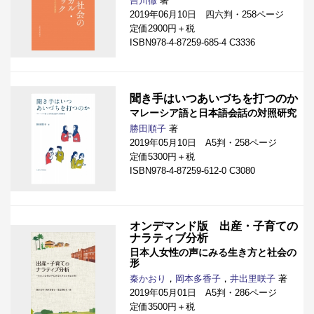
吉川徹
著
2019年06月10日 四六判・258ページ
定価2900円＋税
ISBN978-4-87259-685-4 C3336
聞き手はいつあいづちを打つのか
マレーシア語と日本語会話の対照研究
勝田順子
著
2019年05月10日 A5判・258ページ
定価5300円＋税
ISBN978-4-87259-612-0 C3080
オンデマンド版 出産・子育ての
ナラティブ分析
日本人女性の声にみる生き方と社会の
形
秦かおり
，
岡本多香子
，
井出里咲子
著
2019年05月01日 A5判・286ページ
定価3500円＋税