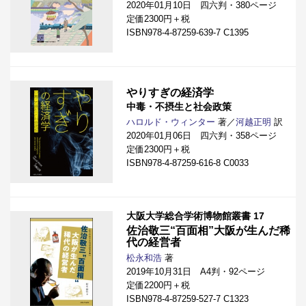
2020年01月10日 四六判・380ページ
定価2300円＋税
ISBN978-4-87259-639-7 C1395
やりすぎの経済学
中毒・不摂生と社会政策
ハロルド・ウィンター
著／
河越正明
訳
2020年01月06日 四六判・358ページ
定価2300円＋税
ISBN978-4-87259-616-8 C0033
大阪大学総合学術博物館叢書 17
佐治敬三“百面相”大阪が生んだ稀
代の経営者
松永和浩
著
2019年10月31日 A4判・92ページ
定価2200円＋税
ISBN978-4-87259-527-7 C1323