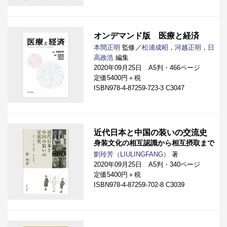
オンデマンド版 医療と経済
本間正明
監修／
松浦成昭
，
河越正明
，
日
高政浩
編集
2020年09月25日 A5判・466ページ
定価5400円＋税
ISBN978-4-87259-723-3 C3047
近代日本と中国の装いの交流史
身装文化の相互認識から相互摂取まで
劉玲芳（LIULINGFANG）
著
2020年09月25日 A5判・340ページ
定価5400円＋税
ISBN978-4-87259-702-8 C3039