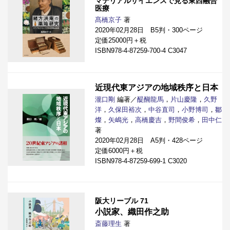
マテリアルサイエンスで見る東西融合
医療
髙橋京子
著
2020年02月28日 B5判・300ページ
定価25000円＋税
ISBN978-4-87259-700-4 C3047
近現代東アジアの地域秩序と日本
瀧口剛
編著／
醍醐龍馬
，
片山慶隆
，
久野
洋
，
久保田裕次
，
中谷直司
，
小野博司
，
鄒
燦
，
矢嶋光
，
高橋慶吉
，
野間俊希
，
田中仁
著
2020年02月28日 A5判・428ページ
定価6000円＋税
ISBN978-4-87259-699-1 C3020
阪大リーブル 71
小説家、織田作之助
斎藤理生
著