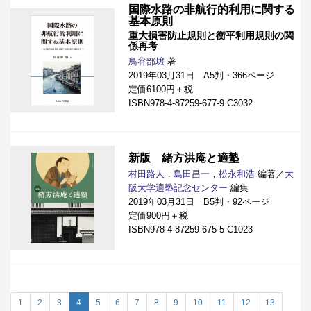
国際水路の非航行的利用に関する
基本原則
重大損害防止規則と衡平利用規則の関
係再考
鳥谷部壌
著
2019年03月31日 A5判・366ページ
定価6100円＋税
ISBN978-4-87259-677-9 C3032
新版 緒方洪庵と適塾
村田路人
，
島田昌一
，
松永和浩
編著／
大
阪大学適塾記念センター
編集
2019年03月31日 B5判・92ページ
定価900円＋税
ISBN978-4-87259-675-5 C1023
1
2
3
4
5
6
7
8
9
10
11
12
13