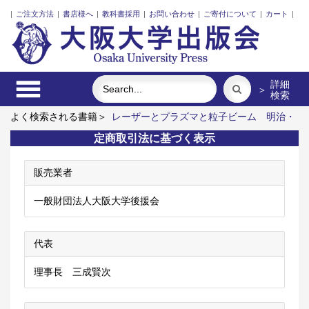
|
ご注文方法
|
書店様へ
|
教科書採用
|
お問い合わせ
|
ご寄付について
|
カート
|
詳細
＞
検索
よく検索される書籍＞
レーザーとプラズマと粒子ビーム
明治・
大正・昭和の細菌学者たち
脳の神秘を探る
近代日本における
定商取引法に基づく表示
企業家の諸系譜
ポンプの流体力学
食べる
販売業者
一般財団法人大阪大学後援会
代表
理事長 三成賢次