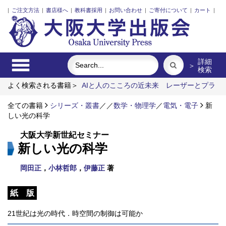
|
ご注文方法
|
書店様へ
|
教科書採用
|
お問い合わせ
|
ご寄付について
|
カート
|
詳細
＞
検索
よく検索される書籍＞
AIと人のこころの近未来
レーザーとプラ
ズマと粒子ビーム
ポンプの流体力学
食べる
イロカノ語
関
係人口の社会学
全ての書籍
シリーズ・叢書
／
／
数学・物理学
／
電気・電子
新
しい光の科学
大阪大学新世紀セミナー
新しい光の科学
岡田正
，
小林哲郎
，
伊藤正
著
紙 版
21世紀は光の時代．時空間の制御は可能か