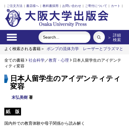
|
ご注文方法
|
書店様へ
|
教科書採用
|
お問い合わせ
|
ご寄付について
|
カート
|
詳細
＞
検索
よく検索される書籍＞
ポンプの流体力学
レーザーとプラズマと
粒子ビーム
食べる
街に拓く大学
ロシア語
下痢、ストレス
は腸にくる
全ての書籍
社会科学
／
教育・心理
日本人留学生のアイデンテ
ィティ変容
日本人留学生のアイデンティティ
変容
末弘美樹
著
紙 版
国内外での教育体験や母子関係から読み解く