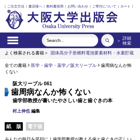
|
ご注文方法
|
書店様へ
|
教科書採用
|
お問い合わせ
|
ご寄付について
|
カート
|
詳細
＞
検索
よく検索される書籍＞
固体高分子形燃料電池要素材料・水素貯蔵
材料の知的設計
近代日本における企業家の諸系譜
ポンプの流
体力学
全ての書籍
ロシア 祈りの大地
医学・歯学・薬学
明治・大正・昭和の細菌学者たち
／
阪大リーブル
歯周病なんか怖
くない
戦争記憶と中国文学体験
阪大リーブル 061
歯周病なんか怖くない
歯学部教授が書いたやさしい歯と歯ぐきの本
村上伸也
編集
紙 版
電子版
みんなの毎日を笑顔に！歯学部教授が教える歯と歯ぐきの正しい