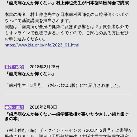
『歯周病なんか怖くない』村上伸也先生が日本歯科医師会で講演
本書の著者、村上伸也先生が日本歯科医師会の口腔保健シンポジ
ウムにて基調講演を担当されます。
演題は「歯周病が全身の健康に及ぼす影響とは？」関係者以外で
もオンラインで視聴できるようですので、ご関心のある方はぜひ
お申し込みください。
https://www.jda.or.jp/info/2023_01.html
2018年2月28日
書評・紹介
『歯周病なんか怖くない』
「歯科衛生士3月号」（ｸｲﾝﾃｯｾﾝｽ出版）にて紹介されました。
2018年2月8日
書評・紹介
『歯周病なんか怖くない―歯学部教授が書いたやさしい歯と歯ぐ
きの本』
（村上伸也・編）ザ・クインテッセンス（2018年2月号）に書評が
掲載されました。評者は天野敦雄先生（大阪大学大学院歯学研究