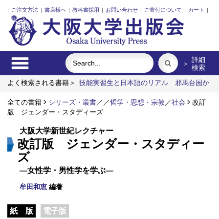
|
ご注文方法
|
書店様へ
|
教科書採用
|
お問い合わせ
|
ご寄付について
|
カート
|
詳細
＞
検索
よく検索される書籍＞
技能実習生と日本語のリアル
邪馬台国か
ら大和政権へ
ロレックスの経営史
発話冒頭における言語要素
の語順と相互行為
全ての書籍
シリーズ・叢書
アーミッシュキルトを訪ねて
／
／
哲学・思想・宗教
生成される平
／
社会
改訂
和の民族誌
版 ジェンダー・スタディーズ
大阪大学新世紀レクチャー
改訂版 ジェンダー・スタディー
ズ
―女性学・男性学を学ぶ―
牟田和恵
編著
紙 版
電子版