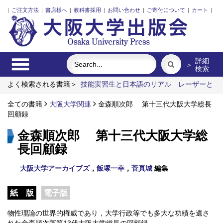
|
ご注文方法
|
書店様へ
|
教科書採用
|
お問い合わせ
|
ご寄付について
|
カート
|
詳細
＞
検索
よく検索される書籍＞
技能実習生と日本語のリアル
レーザーと
プラズマと粒子ビーム
アーミッシュキルトを訪ねて
街に拓く
大学
全ての書籍
ロシア語
大阪大学関連
アートエリアB1 5周年記念記録集 上方遊歩
金森順次郎 第十三代大阪大学総長
46景
回顧録
金森順次郎 第十三代大阪大学総
長回顧録
大阪大学アーカイブズ
，
飯塚一幸
，
菅真城
編集
紙 版
電子版
物性理論の世界的権威であり，大学行政等でも多大な功績を遺さ
れた金森順次郎第13代大阪大学総長の回顧録