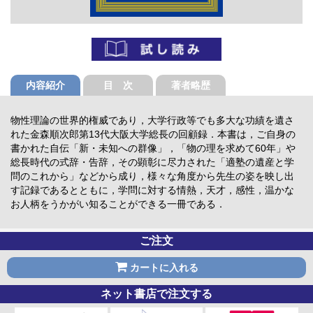
内容紹介
目 次
著者略歴
物性理論の世界的権威であり，大学行政等でも多大な功績を遺さ
れた金森順次郎第13代大阪大学総長の回顧録．本書は，ご自身の
書かれた自伝「新・未知への群像」，「物の理を求めて60年」や
総長時代の式辞・告辞，その顕彰に尽力された「適塾の遺産と学
問のこれから」などから成り，様々な角度から先生の姿を映し出
す記録であるとともに，学問に対する情熱，天才，感性，温かな
お人柄をうかがい知ることができる一冊である．
ご注文
カートに入れる
ネット書店で注文する