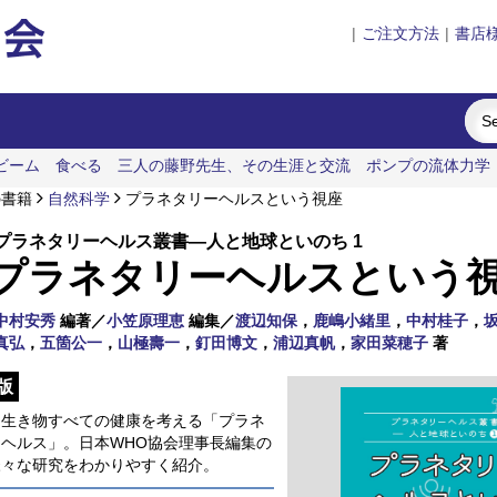
|
ご注文方法
|
書店
ビーム
食べる
三人の藤野先生、その生涯と交流
ポンプの流体力学
の書籍
自然科学
プラネタリーヘルスという視座
プラネタリーヘルス叢書―人と地球といのち 1
プラネタリーヘルスという
中村安秀
編著／
小笠原理恵
編集／
渡辺知保
，
鹿嶋小緒里
，
中村桂子
，
真弘
，
五箇公一
，
山極壽一
，
釘田博文
，
浦辺真帆
，
家田菜穂子
著
版
と生き物すべての健康を考える「プラネ
ヘルス」。日本WHO協会理事長編集の
様々な研究をわかりやすく紹介。