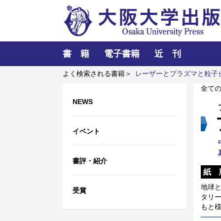
書 籍
電子書籍
近 刊
よく検索される書籍＞
レーザーとプラズマと粒子
策から読む欧州統合
全て
NEWS
イベント
書評・紹介
紙 
地球
受賞
タリー
もと