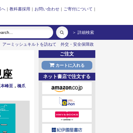
様へ
|
教科書採用
|
お問い合わせ
|
ご寄付について
|
＞ 詳細検索
アーミッシュキルトを訪ねて
外交・安全保障政
ご注文
カートに入れる
視座
ネット書店で注文する
坂本峰至
，
橋爪