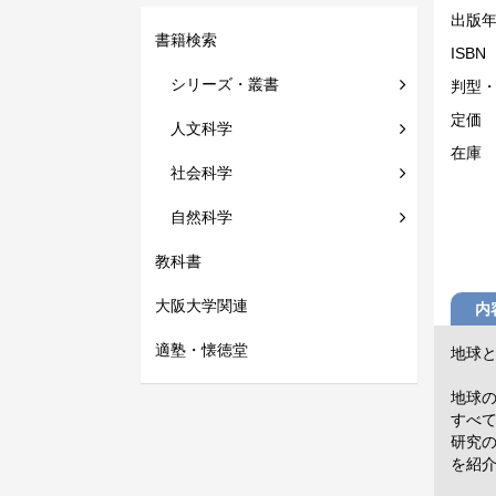
出版
書籍検索
ISBN
シリーズ・叢書
判型
定価
人文科学
在庫
社会科学
自然科学
教科書
大阪大学関連
内
適塾・懐徳堂
地球
地球
すべ
研究
を紹介