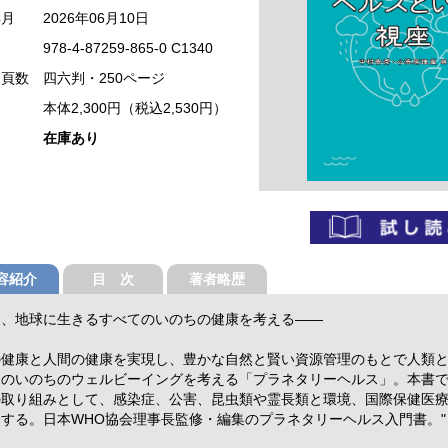
年月
2026年06月10日
978-4-87259-865-0 C1340
・頁数
四六判・250ページ
本体2,300円（税込2,530円）
在庫あり
容紹介
目 次
著者略歴
と、地球に生きるすべてのいのちの健康を考える――
の健康と人間の健康を実現し、豊かな自然と賢い資源管理のもとで人類
てのいのちのウェルビーイングを考える「プラネタリーヘルス」。本書
の取り組みとして、感染症、公害、昆虫類や霊長類と環境、国際保健医
する。日本WHO協会理事長監修・編集のプラネタリーヘルス入門書。"