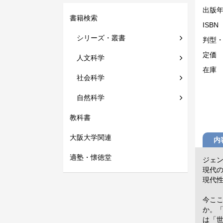
出版
書籍検索
ISBN
シリーズ・叢書
判型
定価
人文科学
在庫
社会科学
自然科学
教科書
大阪大学関連
内
適塾・懐徳堂
ジェ
現代
現代
今こ
か。
は「