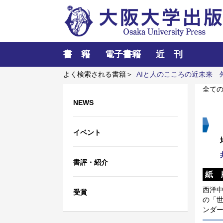
書 籍
電子書籍
近 刊
よく検索される書籍＞
AIと人のこころの近未来
語辞典
全て
NEWS
イベント
書評・紹介
紙 
西洋
受賞
の「
ンダ