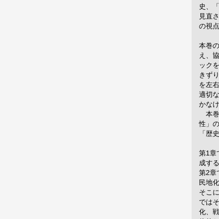
史、
見直
の視
本巻
え、
ック
きずり
を左
適切な
かな
本巻
性」
「歴
第1
成す
第2
民地
そこに
では
化、