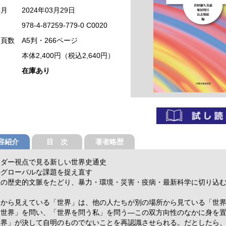
年月
2024年03月29日
978-4-87259-779-0 C0020
・頁数
A5判・266ページ
本体2,400円（税込2,640円）
在庫あり
容紹介
目 次
著者略歴
ンダー視点で見る新しい世界史通史
のグローバルな課題を捉え直す
性の歴史的文脈をたどり、暴力・環境・災害・疫病・最新科学に切り込
こから見えている「世界」は、他の人たちが別の場所から見ている「世
「世界」を問い、「世界を問う私」を問う―この双方向性のなかに身を
世界」が決して自明のものでないことを再認識させられる。だとしたら