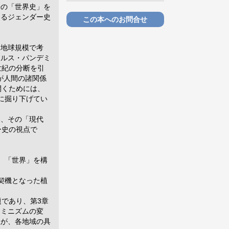
来の「世界史」を
えるジェンダー史
この本へのお問合せ
、地球規模で考
ィルス・パンデミ
世紀の分断を引
が人間の諸関係
開くためには、
に掘り下げてい
、その「現代
ー史の視点で
、「世界」を構
契機となった植
であり、第3章
ェミニズムの変
性が、各地域の具