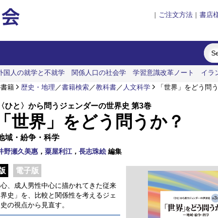
|
ご注文方法
|
書店
外国人の就学と不就学
関係人口の社会学
学習意識改革ノート
イラ
の書籍
歴史・地理
／
書籍検索
／
教科書
／
人文科学
「世界」をどう問
〈ひと〉から問うジェンダーの世界史 第3巻
「世界」をどう問うか？
地域・紛争・科学
井野瀬久美惠
，
粟屋利江
，
長志珠絵
編集
版
電子版
中心、成人男性中心に描かれてきた従来
世界史」を、比較と関係性を考えるジェ
ー史の視点から見直す。