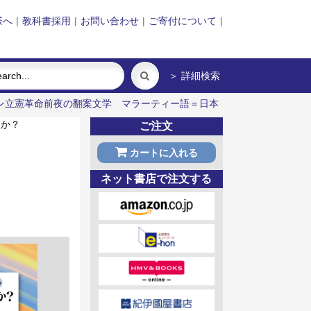
様へ
|
教科書採用
|
お問い合わせ
|
ご寄付について
|
＞ 詳細検索
ン立憲革命前夜の翻案文学
マラーティー語＝日本
うか？
ご注文
カートに入れる
ネット書店で注文する