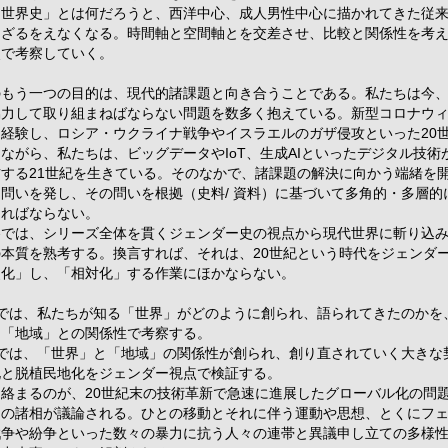
「世界史」とは何だろうと、西洋中心、成人男性中心に描かれてきた従
さざるをえなくなる。時間軸と空間軸とを交差させ、比較と関係性を考
点で考察していく。
のもう一つの目的は、現代的諸課題と向き合うことである。私たちは今
協力して取り組まねばならない問題を数多く抱えている。新型コロナウ
を経験し、ロシア・ウクライナ戦争やイスラエルのガザ侵攻といった20
ながら、私たちは、ビッグデータやIoT、生成AIといったデジタル技術
右する21世紀を生きている。そのなかで、諸課題の解決に向かう端緒を
問いを発し、その問いを根拠（史料/ 資料）に基づいて多角的・多層的
ければならない。
では、シリーズ全体を貫くジェンダー史の視点から現代世界に斬り込み
の本質を熟考する。換言すれば、それは、20世紀という時代をジェンダ
史化」し、「相対化」する作業にほかならない。
章では、私たちが知る「世界」がどのように創られ、語られてきたのかを
る「地域」との関係性で考察する。
章では、「世界」と「地域」の関係性が創られ、創り直されていく大きな
化と脱植民地化をジェンダー視点で検証する。
絡まるのが、20世紀末の技術革新で急速に進展したグローバル化の問題
その諸相が議論される。ひとの移動とそれに伴う運動や思想、とくにフ
戦争や紛争といった数々の暴力に抗う人々の連帯と異議申し立ての多様