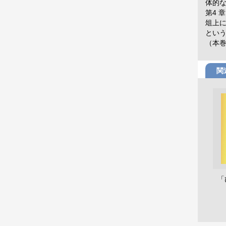
体的
第4 
俎上
とい
（本
関
「